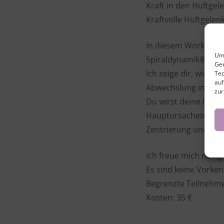
Kraft in den Hüftge
Kraftvolle Hüftgele
In diesem Workshop 
Um 
Spiraldynamik® mit d
Ger
Ich zeige dir, wie d
Tec
auf
Abwechslung in dein
zur
Du wirst deine Hüft
Hauptursachen für s
Zentrierung und Bew
Ich freue mich ries
Es sind keine Vorke
Begrenzte Teilnehme
Kosten: 35 €