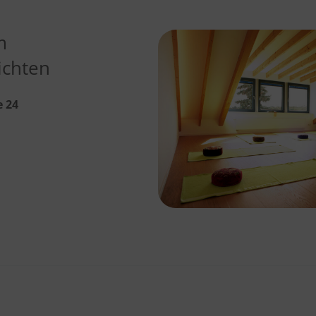
m
ichten
e 24