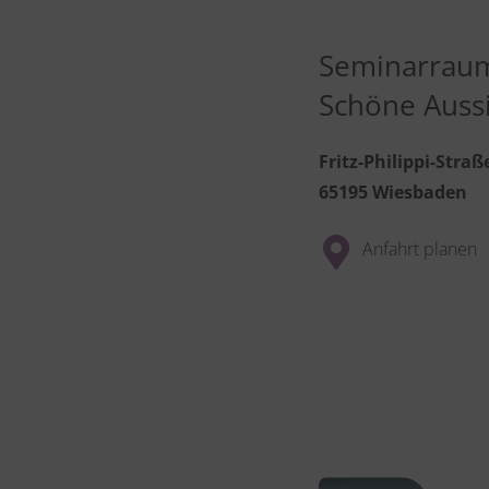
Seminarrau
Schöne Auss
Fritz-Philippi-Straß
65195 Wiesbaden
Anfahrt planen