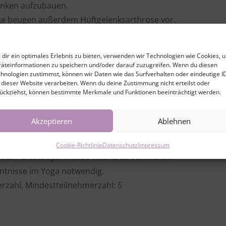
lenken aufzubauen.
nke beugen außerdem Hüftgelenksarthrose vor.
werde ich mein Wissen aus der Yogatherapie nach den Prin
dir ein optimales Erlebnis zu bieten, verwenden wir Technologien wie Cookies, 
ir teilen.
äteinformationen zu speichern und/oder darauf zuzugreifen. Wenn du diesen
u mit einfachen Übungen sowohl deine Hüftgelenke trainier
hnologien zustimmst, können wir Daten wie das Surfverhalten oder eindeutige I
 dieser Website verarbeiten. Wenn du deine Zustimmung nicht erteilst oder
e Yogapraxis bringen kannst.
ückziehst, können bestimmte Merkmale und Funktionen beeinträchtigt werden.
gelenke und ihr Zusammenspiel mit anderen Muskeln besser
chwache Hüftgelenke kennenlernen und so insgesamt mehr S
Akzeptieren
Ablehnen
eglichkeit in deinem ganzen Körper erfahren.
Cookie-Richtlinie
Datenschutz
Impressum
ig euch dieses spannende Thema zu vermittlen!
nntnisse im Yoga notwendig.
rzahl, Mindestteilnehmerzahl: 5