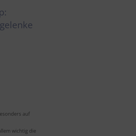
p:
tgelenke
3
besonders auf
llem wichtig die