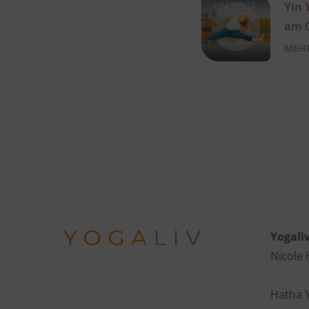
Yin 
am 0
MEHR
Yogali
Nicole
Hatha 