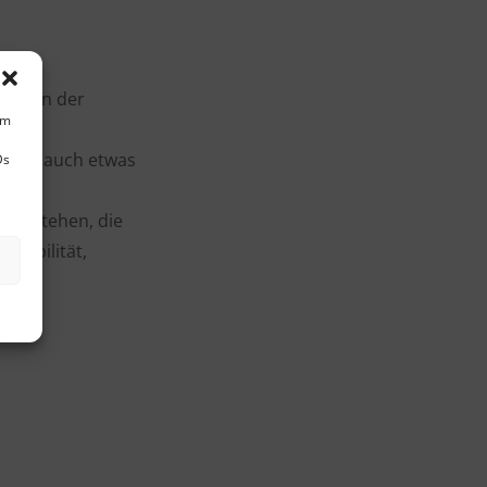
zipien der
um
en und auch etwas
Ds
 verstehen, die
tabilität,