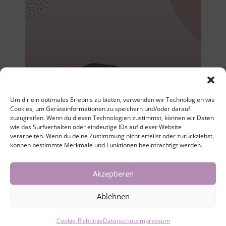
30. Juli 2026
Hatha & Flow Online
Um dir ein optimales Erlebnis zu bieten, verwenden wir Technologien wie
Cookies, um Geräteinformationen zu speichern und/oder darauf
Yoga Donnerstags
zuzugreifen. Wenn du diesen Technologien zustimmst, können wir Daten
wie das Surfverhalten oder eindeutige IDs auf dieser Website
drop-in
verarbeiten. Wenn du deine Zustimmung nicht erteilst oder zurückziehst,
können bestimmte Merkmale und Funktionen beeinträchtigt werden.
Akzeptieren
Ablehnen
Cookie-Richtlinie
Datenschutz
Impressum