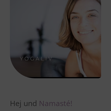
Hej und
Nama
sté!