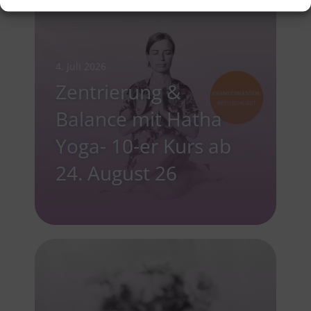
4. Juli 2026
Zentrierung &
Balance mit Hatha
Yoga- 10-er Kurs ab
24. August 26