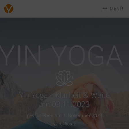
Zum
MENÜ
Inhalt
springen
Yin Yoga – Klarheit & Weite
am 03.11.2023
geschrieben am
2. November 2023
von Nicole