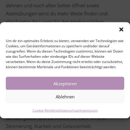
dehnen und nach allen Seiten öffnet sowie
Atemübungen wirst du mehr Weite finden und
gleichzeitig die Lunge für den Herbst stärken.
Indem du über mehrere Minuten in verschiedenen
Um dir ein optimales Erlebnis zu bieten, verwenden wir Technologien wie
Positionen möglichst entspannt verweilst, dehnst du
Cookies, um Geräteinformationen zu speichern und/oder darauf
zuzugreifen. Wenn du diesen Technologien zustimmst, können wir Daten
nicht nur Sehnen, Bänder, Gelenke und Faszien im
wie das Surfverhalten oder eindeutige IDs auf dieser Website
ganzen Körper, du stimulierst ebenso
verarbeiten. Wenn du deine Zustimmung nicht erteilst oder zurückziehst,
können bestimmte Merkmale und Funktionen beeinträchtigt werden.
deine Verdauungsorgane und Lunge und regst so
dein Immunsystem an. Yin Yoga wirkt sich positiv
Akzeptieren
und stresslösend auf das vegetative Nervensystem
aus. Deine Lebensenergie wird wieder zum Fließen
Ablehnen
gebracht, Spannungen auf körperlicher,
mentaler, energetischer sowie emotionaler Ebene
Cookie-Richtlinie
Datenschutz
Impressum
werden gelöst und du findest zu mehr innerer
Zentrierung, Klarheit und Gelassenheit.