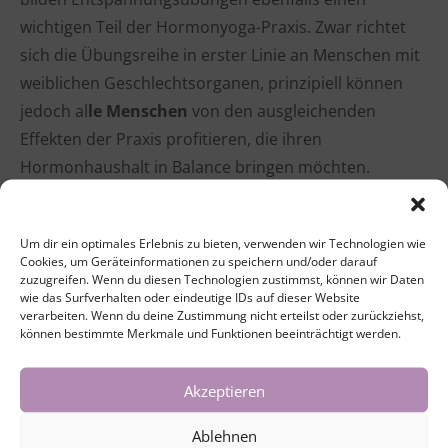
wichtigen Teil der Hormonyoga-Praxis. Zwar richtet
sich die Übungsreihe in erster Linie an Menschen mit
weiblichen Geschlechtsorganen, prinzipiell können
jedoch al
le Menschen
von den ausgleichenden
Effekten der Praxis profitieren, die ihren
Hormonhaushalt in Balance bringen möchten.
Bitte beachte, dass Hormonyoga nicht praktiziert
Um dir ein optimales Erlebnis zu bieten, verwenden wir Technologien wie
werden darf bei Brustkrebs oder schwerer
Cookies, um Geräteinformationen zu speichern und/oder darauf
Endometriose bzw. bei Krebserkrankungen oder
zuzugreifen. Wenn du diesen Technologien zustimmst, können wir Daten
wie das Surfverhalten oder eindeutige IDs auf dieser Website
Krankheiten generell, die hormoninduziert
verarbeiten. Wenn du deine Zustimmung nicht erteilst oder zurückziehst,
(hormonell bedingten Ursprungs) sind. Während der
können bestimmte Merkmale und Funktionen beeinträchtigt werden.
Schwangerschaft und Menstruation sowie bei starker
Osteoporose, schweren Herz-Kreislauf-Erkrankungen,
Akzeptieren
Bluthochdruck oder behandlungsbedürftigen
Ablehnen
Depressionen sollte von Hormonyoga ebenfalls