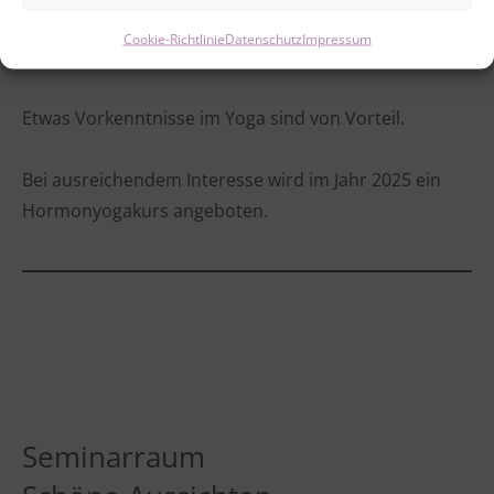
abgesehen werden. Bei Bedenken bitte ärztlichen Rat
Cookie-Richtlinie
Datenschutz
Impressum
einholen.
Etwas Vorkenntnisse im Yoga sind von Vorteil.
Bei ausreichendem Interesse wird im Jahr 2025 ein
Hormonyogakurs angeboten.
Seminarraum