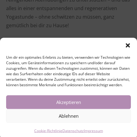
alles in einer entspannenden und regenerativen
Yogastunde – ohne schwitzen zu müssen, ganz
gemütlich bei dir zu Hause!
Tauche ein in diese sanfte Yogaform für das Element
Holz mit den Meridianen Leber und Gallenblase, um
Um dir ein optimales Erlebnis zu bieten, verwenden wir Technologien wie
dich mit der ausdehnenden und aufstrebenden
Cookies, um Geräteinformationen zu speichern und/oder darauf
Qualität des Frühlings zu verbinden. Ist unsere
zuzugreifen. Wenn du diesen Technologien zustimmst, können wir Daten
wie das Surfverhalten oder eindeutige IDs auf dieser Website
Energie im Fluss, fühlen wir uns gesund, kraftvoll,
verarbeiten. Wenn du deine Zustimmung nicht erteilst oder zurückziehst,
frisch und voller Tatendrang und Kreativität.
können bestimmte Merkmale und Funktionen beeinträchtigt werden.
Indem du über mehrere Minuten in verschiedenen
Akzeptieren
Positionen möglichst entspannt verweilst, dehnst du
Ablehnen
nicht nur Sehnen, Bänder, Gelenke und Faszien im
ganzen Körper, du stimulierst ebenso deine Organe
Cookie-Richtlinie
Datenschutz
Impressum
und öffnest deinen Brustraum. Yin Yoga wirkt sich