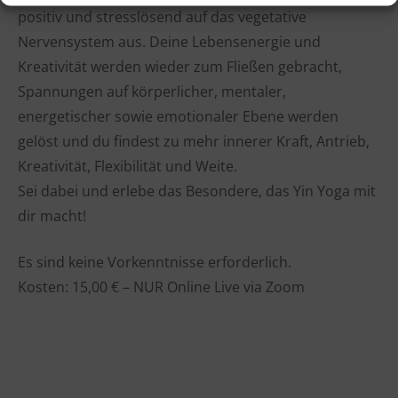
positiv und stresslösend auf das vegetative
Nervensystem aus. Deine Lebensenergie und
Kreativität werden wieder zum Fließen gebracht,
Spannungen auf körperlicher, mentaler,
energetischer sowie emotionaler Ebene werden
gelöst und du findest zu mehr innerer Kraft, Antrieb,
Kreativität, Flexibilität und Weite.
Sei dabei und erlebe das Besondere, das Yin Yoga mit
dir macht!
Es sind keine Vorkenntnisse erforderlich.
Kosten: 15,00 € – NUR Online Live via Zoom