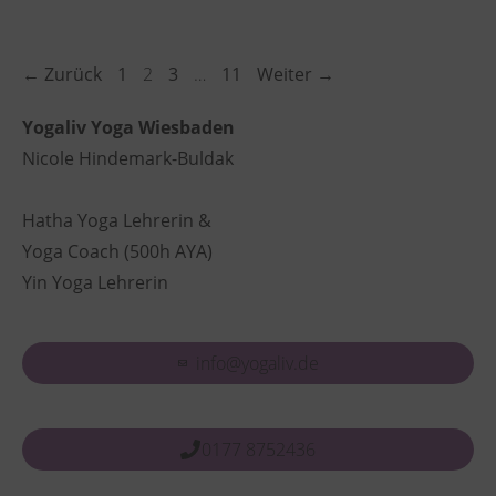
Seite
Seite
Seite
Seite
←
Zurück
1
2
3
…
11
Weiter
→
Yogaliv Yoga Wiesbaden
Nicole Hindemark-Buldak
Hatha Yoga Lehrerin &
Yoga Coach (500h AYA)
Yin Yoga Lehrerin
info@yogaliv.de
0177 8752436