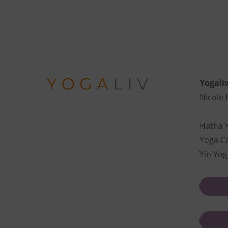
Yogali
Nicole
Hatha 
Yoga C
Yin Yog