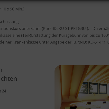
 10 x 90 Min.)
schussung:
ventionskurs anerkannt (Kurs-ID: KU-ST-PRTG3U ). Du erhäl
kasse eine (Teil-)Erstattung der Kursgebühr von bis zu 100
i deiner Krankenkasse unter Angabe der Kurs-ID: KU-ST-PRT
m
ichten
e 24