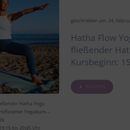
geschrieben am:
24. Febru
Hatha Flow Yo
fließender Ha
Kursbeginn: 1
BUCHEN
ließender Hatha Yoga
tifizierter Yogakurs –
026
19:15 bis 20:45 Uhr