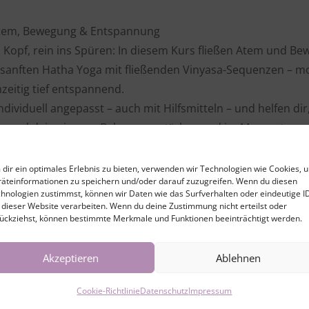
Atem, Bewegung & Entspannung
opf, rein ins Spüren: In diesem Kurs fließen Atem und B
anften Hatha Yoga mit fließenden Vinyasa-Sequenzen – mob
hzeitig tief entspannend.
dividuell angepasst – auch mit Hilfsmitteln – und helfen dir
und deine innere Balance zu stärken und im Moment a
ffektiv abzubauen.
dir ein optimales Erlebnis zu bieten, verwenden wir Technologien wie Cookies, 
ge ich Wert auf eine achtsame Yogapraxis, dabei fließen au
äteinformationen zu speichern und/oder darauf zuzugreifen. Wenn du diesen
hnologien zustimmst, können wir Daten wie das Surfverhalten oder eindeutige I
ischen Yogatherapie-Ausbildung nach den Prinzipien der 
 dieser Website verarbeiten. Wenn du deine Zustimmung nicht erteilst oder
ückziehst, können bestimmte Merkmale und Funktionen beeinträchtigt werden.
n. Du findest bei mir eine humorvolle, wertschätzende und 
erlaubt, nur das zu machen, was sich für dich stimmig anfü
Akzeptieren
Ablehnen
rfahren und genießen kannst!
Cookie-Richtlinie
Datenschutz
Impressum
nd Wiedereinsteiger geeignet.