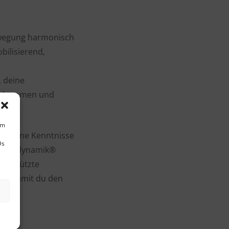
ewegung harmonisch
ilisierend,
, deine
nzukommen und
um
ch meine Kenntnisse
Ds
Spiraldynamik®
geschützte
hlt, damit du den