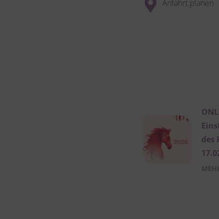
Anfahrt planen
ONLI
Eins
des 
17.0
MEHR