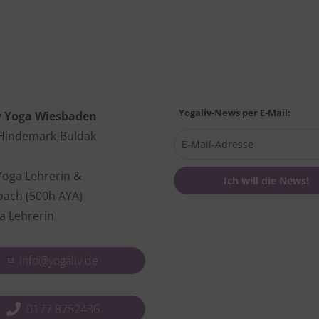
Yogaliv-News per E-Mail:
v Yoga Wiesbaden
 Hindemark-Buldak
Yoga Lehrerin &
oach (500h AYA)
a Lehrerin
info@yogaliv.de
0177 8752436