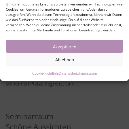
Um dir ein optimales Erlebnis zu bieten, verwenden wir Technologien wie
auf körperlicher, mentaler, energetischer sowie
Cookies, um Geräteinformationen zu speichern und/oder darauf
emotionaler Ebene werden gelöst und du findest zu
zuzugreifen. Wenn du diesen Technologien zustimmst, können wir Daten
wie das Surfverhalten oder eindeutige IDs auf dieser Website
mehr innerer Ruhe, Lebenskraft und Leichtigkeit.
verarbeiten. Wenn du deine Zustimmung nicht erteilst oder zurückziehst,
können bestimmte Merkmale und Funktionen beeinträchtigt werden.
Sei mit mir dabei und erlebe mit mir das Besondere,
das Yin Yoga mit dir macht! Es sind keine
Akzeptieren
Vorkenntnisse erforderlich.
Ablehnen
Mindestteilnehmerzahl: 5 – Bitte melde dich bei
Cookie-Richtlinie
Datenschutz
Impressum
Interesse rechtzeitig an, da die zur Verfügung
stehenden Plätze begrenzt sind.
Seminarraum
Schöne Aussichten