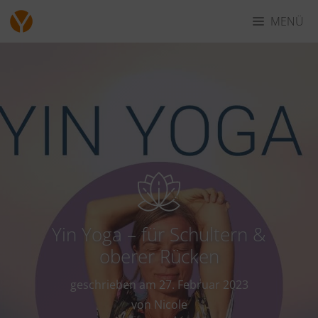
Zum
MENÜ
Inhalt
springen
Yin Yoga – für Schultern &
oberer Rücken
geschrieben am
27. Februar 2023
von Nicole