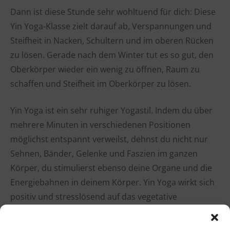
Dann ist diese Stunde sehr wohltuend für dich: Diese
Yin Yoga-Klasse zielt darauf ab, Verspannungen und
Steifheit in Nacken, Schultern und im oberen Rücken
zu lösen. Gerade nach dem Winter tut es so gut, den
Oberkörper wieder ein wenig zu öffnen, Raum zu
schaffen und Steifheit im Oberkörper zu lösen.
Yin Yoga ist ein sehr ruhiger Yogastil. Indem du über
mehrere Minuten in verschiedenen Positionen
möglichst entspannt verweilst, dehnst du nicht nur
Sehnen, Bänder, Gelenke und Faszien im ganzen
Körper, du stimulierst ebenso deine Organe und die
Energiebahnen in deinem Körper. Yin Yoga wirkt sich
positiv und stresslösend auf das vegetative
Nervensystem aus. Deine Lebensenergie wird wieder
zum Fließen gebracht, Spannungen und Blockaden