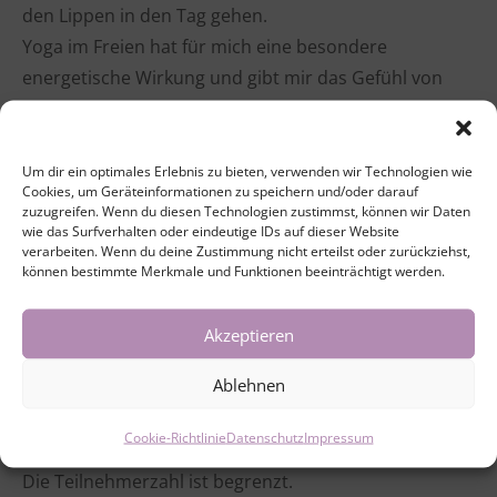
den Lippen in den Tag gehen.
Yoga im Freien hat für mich eine besondere
energetische Wirkung und gibt mir das Gefühl von
Erdung, Leichtigkeit, Freiheit und Glück! Geht es Dir
auch so?
Dann komm gerne zu meinen Yogastunden sonntags
Um dir ein optimales Erlebnis zu bieten, verwenden wir Technologien wie
Cookies, um Geräteinformationen zu speichern und/oder darauf
im „Dürerpark“ (Albrecht-Dürer-Anlage, siehe
zuzugreifen. Wenn du diesen Technologien zustimmst, können wir Daten
Wegbeschreibung unter https://yogaliv.de/kontakt/ )
wie das Surfverhalten oder eindeutige IDs auf dieser Website
verarbeiten. Wenn du deine Zustimmung nicht erteilst oder zurückziehst,
Wir yogieren bevorzugt mittig an der Trauerweide, wo
können bestimmte Merkmale und Funktionen beeinträchtigt werden.
auch etwas Schatten ist.
Akzeptieren
Uhrzeit: 10:00 Uhr (ca.75 Min) 12 € / p. Person (bitte
Ablehnen
passend mitbringen)
Du brauchst eine eigene Matte/ Handtuch und evtl.
Cookie-Richtlinie
Datenschutz
Impressum
eine Decke/ Pulli für die Endentspannung.
Die Teilnehmerzahl ist begrenzt.