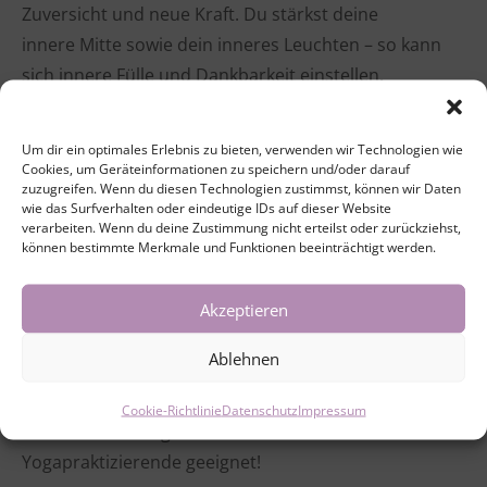
Zuversicht und neue Kraft. Du stärkst deine
innere Mitte sowie dein inneres Leuchten – so kann
sich innere Fülle und Dankbarkeit einstellen.
Yin Yoga beruhigt das Nervensystem, fördert
Um dir ein optimales Erlebnis zu bieten, verwenden wir Technologien wie
Regeneration und bringt uns aus dem Tun ins Sein.
Cookies, um Geräteinformationen zu speichern und/oder darauf
zuzugreifen. Wenn du diesen Technologien zustimmst, können wir Daten
Gerade in Zeiten von Stress, Überforderung oder
wie das Surfverhalten oder eindeutige IDs auf dieser Website
emotionaler Unruhe kann diese Form des Yoga eine
verarbeiten. Wenn du deine Zustimmung nicht erteilst oder zurückziehst,
können bestimmte Merkmale und Funktionen beeinträchtigt werden.
Einladung sein, wieder in Verbindung mit sich selbst
zu kommen, jenseits von Leistung und Anspruch.
Akzeptieren
Tauche ein in die nährende, fürsorgliche Kraft der
Ablehnen
Mutter Erde und schenke dir eine wohltuende und
regenerierende Aus- & Auftankzeit! Die Stunde ist
Cookie-Richtlinie
Datenschutz
Impressum
sowohl für Anfänger als auch für erfahrene
Yogapraktizierende geeignet!