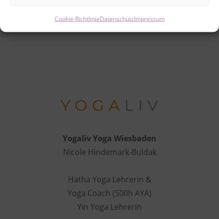
Cookie-Richtlinie
Datenschutz
Impressum
Yogaliv Yoga Wiesbaden
Nicole Hindemark-Buldak
Hatha Yoga Lehrerin &
Yoga Coach (500h AYA)
Yin Yoga Lehrerin