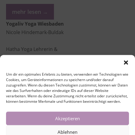
mehr lesen →
Yogaliv Yoga Wiesbaden
Nicole Hindemark-Buldak
Hatha Yoga Lehrerin &
Yoga Coach (500h AYA)
Yin Yoga Lehrerin
Um dir ein optimales Erlebnis zu bieten, verwenden wir Technologien wie
Cookies, um Geräteinformationen zu speichern und/oder darauf
zuzugreifen. Wenn du diesen Technologien zustimmst, können wir Daten
info@yogaliv.de
wie das Surfverhalten oder eindeutige IDs auf dieser Website
verarbeiten. Wenn du deine Zustimmung nicht erteilst oder zurückziehst,
können bestimmte Merkmale und Funktionen beeinträchtigt werden.
0177 8752436
Akzeptieren
Ablehnen