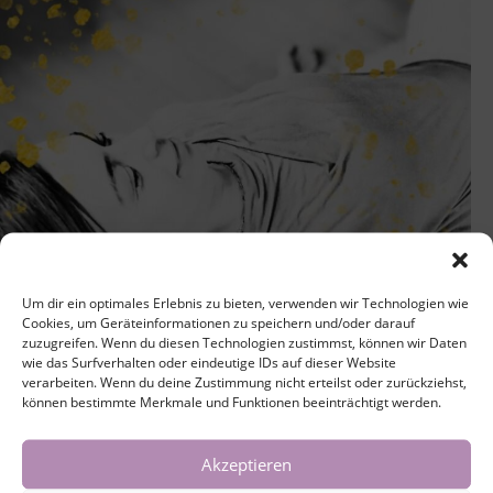
Um dir ein optimales Erlebnis zu bieten, verwenden wir Technologien wie
Cookies, um Geräteinformationen zu speichern und/oder darauf
zuzugreifen. Wenn du diesen Technologien zustimmst, können wir Daten
wie das Surfverhalten oder eindeutige IDs auf dieser Website
verarbeiten. Wenn du deine Zustimmung nicht erteilst oder zurückziehst,
können bestimmte Merkmale und Funktionen beeinträchtigt werden.
Akzeptieren
Yin Yoga zum JahresausklangDienstag, den