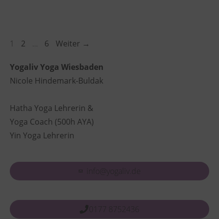
Seite
Seite
Seite
1
2
…
6
Weiter
→
Yogaliv Yoga Wiesbaden
Nicole Hindemark-Buldak
Hatha Yoga Lehrerin &
Yoga Coach (500h AYA)
Yin Yoga Lehrerin
info@yogaliv.de
0177 8752436