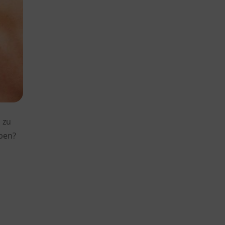
 zu
üben?