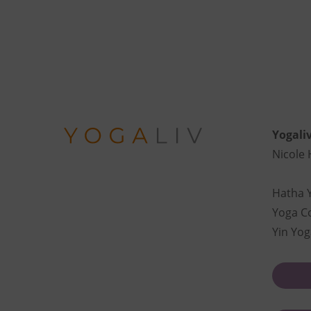
Yogali
Nicole
Hatha 
Yoga C
Yin Yog