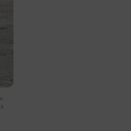
en
3.