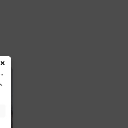
um
Ds