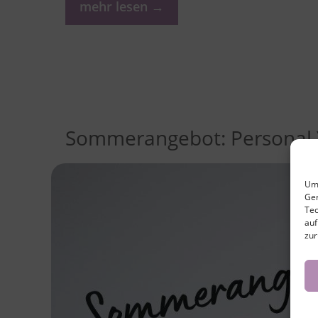
mehr lesen →
Sommerangebot: Personal
Um 
Ger
Tec
auf
zur