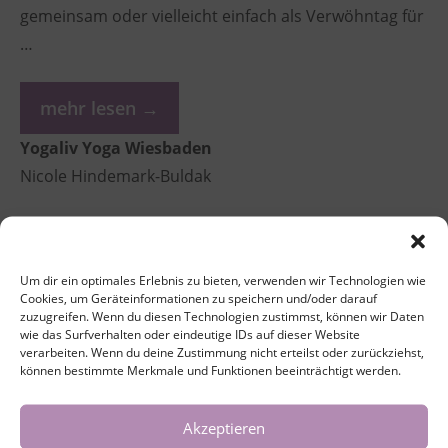
gemeinsam oder vielleicht einfach als Verwöhntag für
…
mehr lesen →
Yogaliv Yoga Wiesbaden
Nicole Hindemark-Buldak
Hatha Yoga Lehrerin &
Yoga Coach (500h AYA)
Um dir ein optimales Erlebnis zu bieten, verwenden wir Technologien wie
Yin Yoga Lehrerin
Cookies, um Geräteinformationen zu speichern und/oder darauf
zuzugreifen. Wenn du diesen Technologien zustimmst, können wir Daten
wie das Surfverhalten oder eindeutige IDs auf dieser Website
verarbeiten. Wenn du deine Zustimmung nicht erteilst oder zurückziehst,
info@yogaliv.de
können bestimmte Merkmale und Funktionen beeinträchtigt werden.
Akzeptieren
0177 8752436