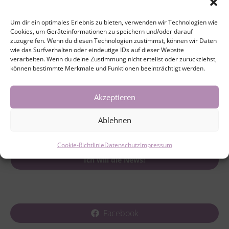
Yin Yoga Lehrerin
Um dir ein optimales Erlebnis zu bieten, verwenden wir Technologien wie
Cookies, um Geräteinformationen zu speichern und/oder darauf
zuzugreifen. Wenn du diesen Technologien zustimmst, können wir Daten
info@yogaliv.de
wie das Surfverhalten oder eindeutige IDs auf dieser Website
verarbeiten. Wenn du deine Zustimmung nicht erteilst oder zurückziehst,
können bestimmte Merkmale und Funktionen beeinträchtigt werden.
0177 8752436
Akzeptieren
Yogaliv-News per E-Mail:
Ablehnen
Cookie-Richtlinie
Datenschutz
Impressum
Facebook